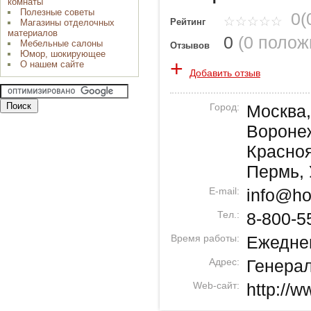
комнаты
Полезные советы
0(
Рейтинг
Магазины отделочных
материалов
0
(
0 полож
Мебельные салоны
Отзывов
Юмор, шокирующее
+
О нашем сайте
Добавить отзыв
Город:
Москва
Воронеж
Красноя
Пермь,
E-mail:
info@ho
Тел.:
8-800-5
Время работы:
Ежеднев
Адрес:
Генерал
Web-сайт:
http://w