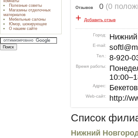
комнаты
0
(
0 полож
Полезные советы
Отзывов
Магазины отделочных
+
материалов
Мебельные салоны
Добавить отзыв
Юмор, шокирующее
О нашем сайте
Город:
Нижний
E-mail:
softl@m
Тел.:
8-920-0
Время работы:
Понедел
10:00–1
Адрес:
Бекетов
Web-сайт:
http://
Список фили
Нижний Новгоро