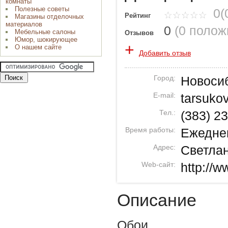
комнаты
Полезные советы
0(
Рейтинг
Магазины отделочных
материалов
0
(
0 полож
Мебельные салоны
Отзывов
Юмор, шокирующее
+
О нашем сайте
Добавить отзыв
Город:
Новоси
E-mail:
tarsuko
Тел.:
(383) 2
Время работы:
Ежеднев
Адрес:
Светла
Web-сайт:
http://w
Описание
Обои