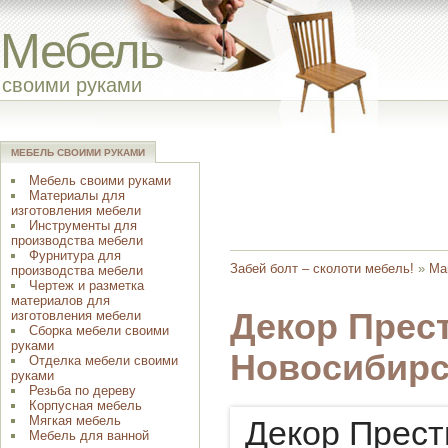
Мебель
своими руками
МЕБЕЛЬ СВОИМИ РУКАМИ
Мебель своими руками
Материалы для
изготовления мебели
Инструменты для
производства мебели
Фурнитура для
Забей болт – сколоти мебель!
»
Ма
производства мебели
Чертеж и разметка
материалов для
Декор Прес
изготовления мебели
Сборка мебели своими
руками
Новосибирс
Отделка мебели своими
руками
Резьба по дереву
Корпусная мебель
Мягкая мебель
Декор Прес
Мебель для ванной