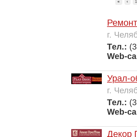
«
‹
Ремонт
г. Челя
Тел.:
(
Web-са
Урал-о
г. Челя
Тел.:
(
Web-са
Декор 