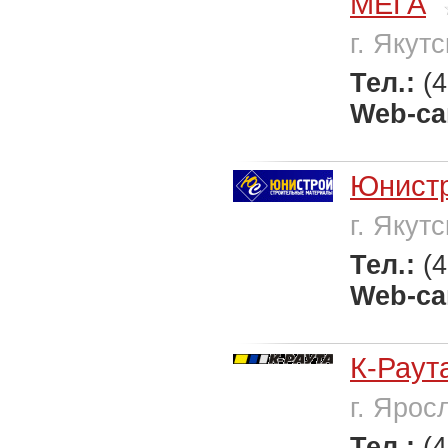
МЕГА
г. Якутс
Тел.:
(
Web-са
Юнист
г. Якутс
Тел.:
(
Web-са
К-Раут
г. Ярос
Тел.:
(