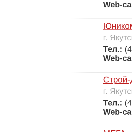
Web-са
Юнико
г. Якутс
Тел.:
(
Web-са
Строй-
г. Якутс
Тел.:
(
Web-са