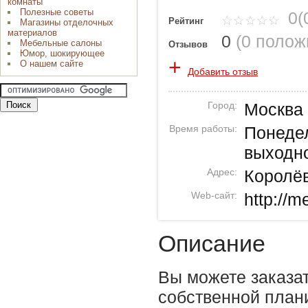
комнаты
Полезные советы
0(
Рейтинг
Магазины отделочных
материалов
0
(
0 полож
Мебельные салоны
Отзывов
Юмор, шокирующее
+
О нашем сайте
Добавить отзыв
Город:
Москва
Время работы:
Понедел
выходн
Адрес:
Королёв
Web-сайт:
http://m
Описание
Вы можете заказа
собственной план