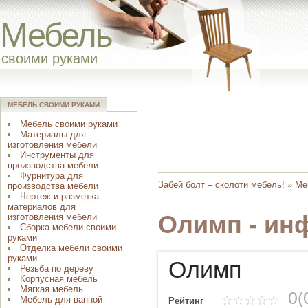
Мебель
своими руками
МЕБЕЛЬ СВОИМИ РУКАМИ
Мебель своими руками
Материалы для
изготовления мебели
Инструменты для
производства мебели
Фурнитура для
Забей болт – сколоти мебель!
»
Ме
производства мебели
Чертеж и разметка
материалов для
Олимп - ин
изготовления мебели
Сборка мебели своими
руками
Отделка мебели своими
руками
Олимп
Резьба по дереву
Корпусная мебель
Мягкая мебель
0(
Мебель для ванной
Рейтинг