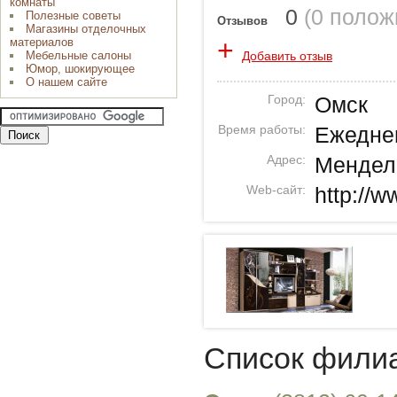
комнаты
0
(
0 полож
Полезные советы
Отзывов
Магазины отделочных
+
материалов
Добавить отзыв
Мебельные салоны
Юмор, шокирующее
О нашем сайте
Город:
Омск
Время работы:
Ежеднев
Адрес:
Менделе
Web-сайт:
http://w
Список фили