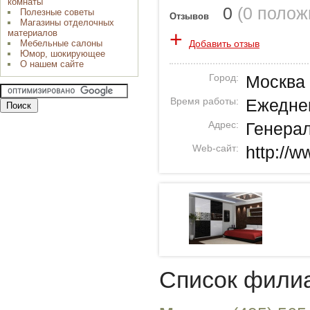
комнаты
0
(
0 полож
Полезные советы
Отзывов
Магазины отделочных
+
материалов
Добавить отзыв
Мебельные салоны
Юмор, шокирующее
О нашем сайте
Город:
Москва
Время работы:
Ежеднев
Адрес:
Генерал
Web-сайт:
http://w
Список фили