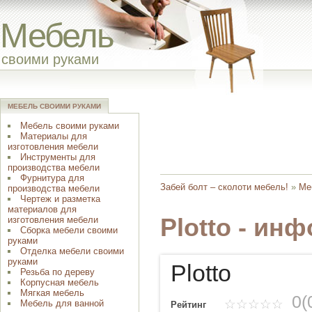
Мебель
своими руками
МЕБЕЛЬ СВОИМИ РУКАМИ
Мебель своими руками
Материалы для
изготовления мебели
Инструменты для
производства мебели
Фурнитура для
Забей болт – сколоти мебель!
»
Ме
производства мебели
Чертеж и разметка
материалов для
Plotto - ин
изготовления мебели
Сборка мебели своими
руками
Отделка мебели своими
руками
Plotto
Резьба по дереву
Корпусная мебель
Мягкая мебель
0(
Мебель для ванной
Рейтинг