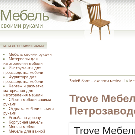
Мебель
своими руками
МЕБЕЛЬ СВОИМИ РУКАМИ
Мебель своими руками
Материалы для
изготовления мебели
Инструменты для
производства мебели
Фурнитура для
Забей болт – сколоти мебель!
»
Ме
производства мебели
Чертеж и разметка
материалов для
Trove Мебе
изготовления мебели
Сборка мебели своими
руками
Петрозавод
Отделка мебели своими
руками
Резьба по дереву
Корпусная мебель
Мягкая мебель
Trove Мебел
Мебель для ванной