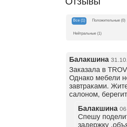
Отзывы
Все
(1)
Положительные
(0)
Нейтральные
(1)
Балакшина
31.10
Заказала в TROV
Однако мебели не
завтраками. Жит
салоном, берегит
Балакшина
06
Спешу поделит
задержку ,объ