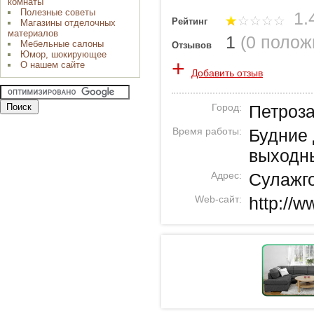
комнаты
Полезные советы
1.4
Рейтинг
Магазины отделочных
материалов
1
(
0 полож
Мебельные салоны
Отзывов
Юмор, шокирующее
+
О нашем сайте
Добавить отзыв
Город:
Петроз
Время работы:
Будние 
выходн
Адрес:
Сулажг
Web-сайт:
http://w