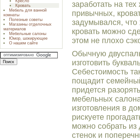
Кресло
заработать на тех
Кровать
Мебель для ванной
привычных, кроват
комнаты
Полезные советы
задумывался, что
Магазины отделочных
материалов
кровать можно сде
Мебельные салоны
Юмор, шокирующее
этом не плохо сэк
О нашем сайте
Обычную двуспал
изготовить буквал
Себестоимость та
пощадит семейный
придется разорять
мебельных салона
изготовления в д
рискуете прогада
можно собрать из 
стенок и поперечн