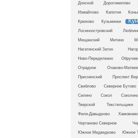
Донской
Дорогомилово
Измайлово
Капотня
Конь
Ку
Крюково
Кузьминки
Лосиноостровский
Люблин
Мещанский
Митино
М
Нагатинский Затон
Наго
Ново-Переделкино
Обручев
Отрадное
Очаково-Матвее
Пресненский
Проспект Вер
Свиблово
Северное Бутово
Силино
Сокол
Соколина
Тверской
Текстильщики
Фили-Давыдково
Хамовник
Чертаново Северное
Че
Южное Медведково
Южное 