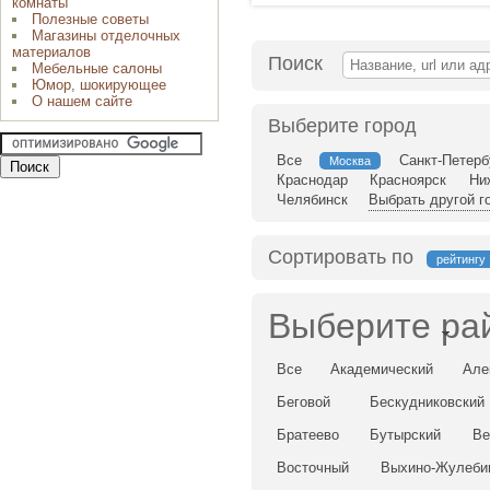
комнаты
Полезные советы
Магазины отделочных
материалов
Поиск
Мебельные салоны
Юмор, шокирующее
О нашем сайте
Выберите город
Все
Санкт-Петерб
Москва
Краснодар
Красноярск
Ни
Челябинск
Выбрать другой г
Сортировать по
рейтингу
Выберите ра
Все
Академический
Але
Беговой
Бескудниковский
Братеево
Бутырский
Ве
Восточный
Выхино-Жулеби