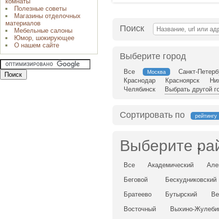
комнаты
Полезные советы
Магазины отделочных
материалов
Поиск
Мебельные салоны
Юмор, шокирующее
О нашем сайте
Выберите город
Все
Санкт-Петерб
Москва
Краснодар
Красноярск
Ни
Челябинск
Выбрать другой г
Сортировать по
рейтингу
Выберите ра
Все
Академический
Але
Беговой
Бескудниковский
Братеево
Бутырский
Ве
Восточный
Выхино-Жулеби