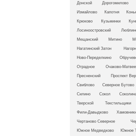
Донской
Дорогомилово
Измайлово
Капотня
Конь
Крюково
Кузьминки
Кун
Лосиноостровский
Люблин
Мещанский
Митино
М
Нагатинский Затон
Нагор
Ново-Переделкино
Обручев
Отрадное
Очаково-Матвее
Пресненский
Проспект Вер
Свиблово
Северное Бутово
Силино
Сокол
Соколина
Тверской
Текстильщики
Фили-Давыдково
Хамовник
Чертаново Северное
Че
Южное Медведково
Южное 