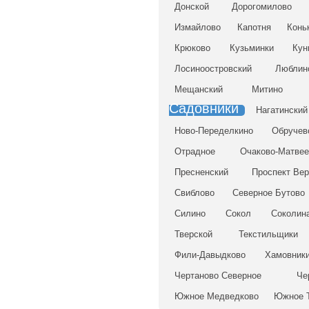
Донской
Дорогомилово
Измайлово
Капотня
Конь
Крюково
Кузьминки
Кун
Лосиноостровский
Люблин
Мещанский
Митино
Садовники
Нагатинский
Ново-Переделкино
Обручев
Отрадное
Очаково-Матвее
Пресненский
Проспект Вер
Свиблово
Северное Бутово
Силино
Сокол
Соколина
Тверской
Текстильщики
Фили-Давыдково
Хамовник
Чертаново Северное
Че
Южное Медведково
Южное 