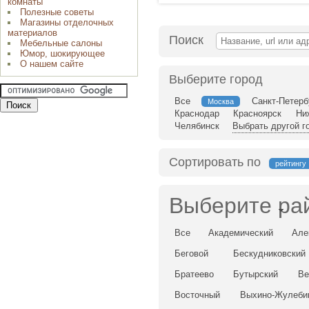
комнаты
Полезные советы
Магазины отделочных
материалов
Поиск
Мебельные салоны
Юмор, шокирующее
О нашем сайте
Выберите город
Все
Санкт-Петерб
Москва
Краснодар
Красноярск
Ни
Челябинск
Выбрать другой г
Сортировать по
рейтингу
Выберите ра
Все
Академический
Але
Беговой
Бескудниковский
Братеево
Бутырский
Ве
Восточный
Выхино-Жулеби