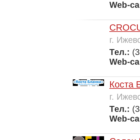
Web-са
CROC
г. Ижев
Тел.:
(
Web-са
Коста 
г. Ижев
Тел.:
(
Web-са