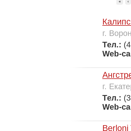
«
‹
Калипс
г. Воро
Тел.:
(
Web-са
Ангстр
г. Екат
Тел.:
(
Web-са
Berloni