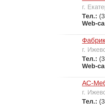
г. Екат
Тел.:
(
Web-са
Фабрик
г. Ижев
Тел.:
(
Web-са
АС-Ме
г. Ижев
Тел.:
(