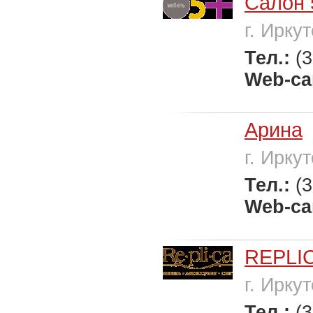
Салон 
г. Иркут
Тел.:
(
Web-са
Арина
г. Иркут
Тел.:
(
Web-са
REPLI
г. Иркут
Тел.:
(